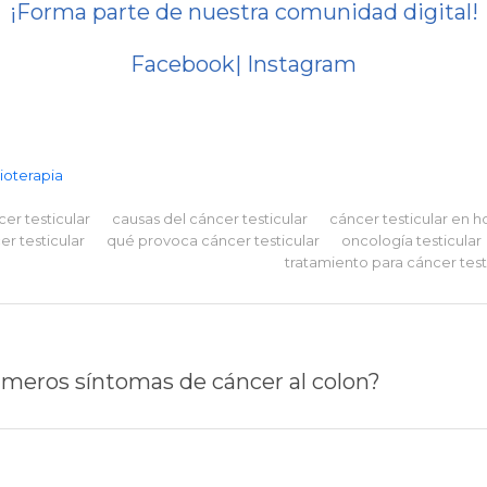
¡Forma parte de nuestra comunidad digital!
Facebook
|
Instagram
ioterapia
er testicular
causas del cáncer testicular
cáncer testicular en 
er testicular
qué provoca cáncer testicular
oncología testicular
tratamiento para cáncer test
rimeros síntomas de cáncer al colon?