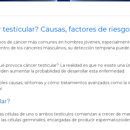
testicular? Causas, factores de riesgo 
 tipos de cáncer más comunes en hombres jóvenes, especialmente
ntro de los cánceres masculinos, su detección temprana puede h
 provoca cáncer testicular? La realidad es que no existe una ún
eden aumentar la probabilidad de desarrollar esta enfermedad.
ibles causas, síntomas y cómo tratamientos avanzados como la r
r.
lar?
 las células de uno o ambos testículos comienzan a crecer de ma
n las células germinales, encargadas de producir espermatozoides