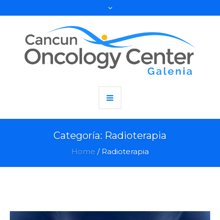
Categoría:
Radioterapia
Home
/
Radioterapia