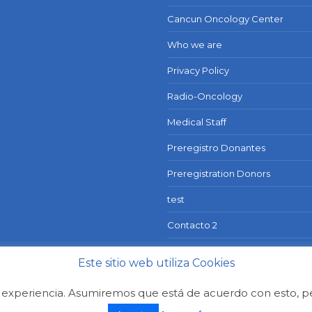
Cancun Oncology Center
Who we are
Privacy Policy
Radio-Oncology
Medical Staff
Preregistro Donantes
Preregistration Donors
test
Contacto 2
blog
Este sitio web utiliza Cookies
su experiencia. Asumiremos que está de acuerdo con esto, pe