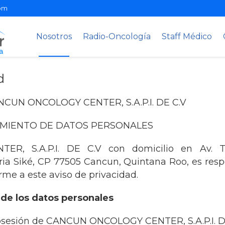
om
Nosotros
Radio-Oncología
Staff Médico
d
CUN ONCOLOGY CENTER, S.A.P.I. DE C.V
AMIENTO DE DATOS PERSONALES
R, S.A.P.I. DE C.V con domicilio en Av. 
ia Siké, CP 77505 Cancun, Quintana Roo, es resp
rme a este aviso de privacidad.
 de los datos personales
sesión de CANCUN ONCOLOGY CENTER, S.A.P.I. DE C