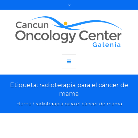
Etiqueta:
radioterapia para el cáncer de
mama
Home
/
radioterapia para el cáncer de mama