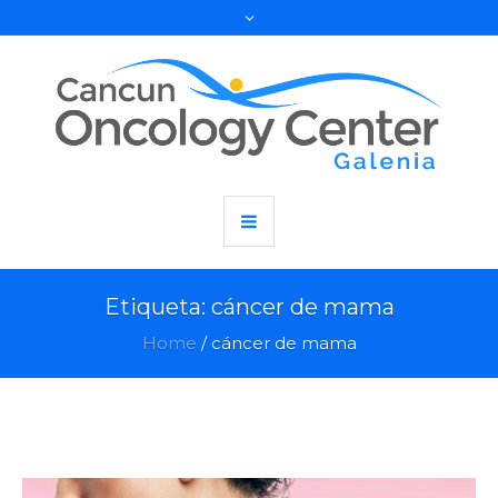
Etiqueta:
cáncer de mama
Home
/
cáncer de mama